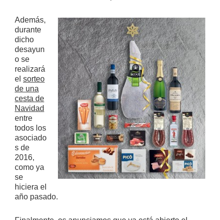
Además,
durante
dicho
desayun
o se
realizará
el
sorteo
de una
cesta de
Navidad
entre
todos los
asociado
s de
2016,
como ya
se
hiciera el
año pasado.