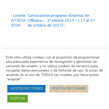
e
it
m
b
te
p
o
r
ar
Navegación
La
La
‹ Lotería
Convocatoria programa «Erasmus for
entrada
entrada
ATISOA
Officials» – 3ª edición 2017 – ( 17 al 27
ok
tir
de
anterior
siguiente
2016
de octubre de 2017) ›
es
es
entradas
Este sitio utiliza cookies con el propósito de proporcionar
una adecuada experiencia de navegación y gestionar las
sesiones de usuario, y no utiliza cookies de terceros para
recopilar datos personales o de historial de uso. Si estas de
acuerdo en el uso de TODAS las cookies, por favor pulsa
Menú
Política de privacidad
"aceptar".
del
AJUSTES DE COOKIES
POLÍTICA DE COOKIES
pie
Copyright © 2026
| Funciona con
Tema Responsive
ACEPTAR
de