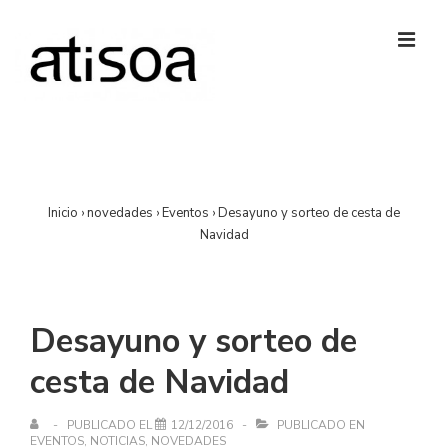
↓
Saltar
al
MEN
contenido
principal
Navegación
principal
Inicio
›
novedades
›
Eventos
›
Desayuno y sorteo de cesta de
Navidad
Desayuno y sorteo de
cesta de Navidad
PUBLICADO EL
12/12/2016
PUBLICADO EN
EVENTOS
,
NOTICIAS
,
NOVEDADES