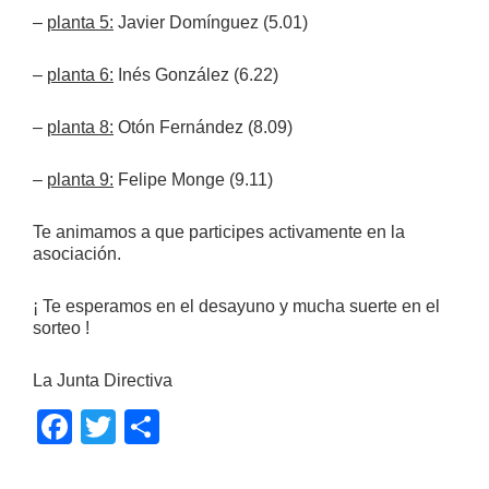
–
planta 5:
Javier Domínguez (5.01)
–
planta 6:
Inés González (6.22)
–
planta 8:
Otón Fernández (8.09)
–
planta 9:
Felipe Monge (9.11)
Te animamos a que participes activamente en la
asociación.
¡ Te esperamos en el desayuno y mucha suerte en el
sorteo !
La Junta Directiva
F
T
C
ac
w
o