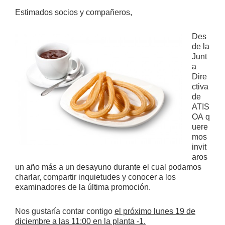
Estimados socios y compañeros,
Des
de la
Junt
a
Dire
ctiva
de
ATIS
OA q
uere
mos
invit
aros
un año más a un desayuno durante el cual podamos
charlar, compartir inquietudes y conocer a los
examinadores de la última promoción.
Nos gustaría contar contigo
el próximo lunes 19 de
diciembre a las 11:00 en la planta -1.