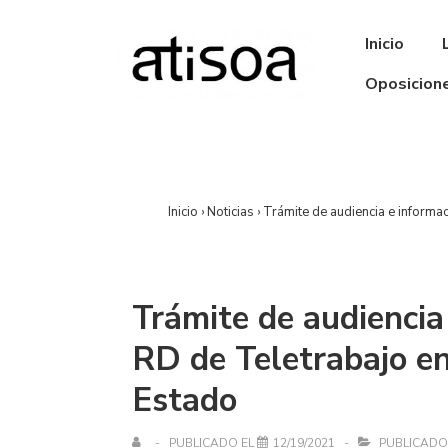
↓
Saltar
Navegación
Inicio
al
principal
contenido
Oposicion
principal
Inicio
›
Noticias
›
Trámite de audiencia e informac
Trámite de audiencia
RD de Teletrabajo en
Estado
PUBLICADO EL
12/19/2021
PUBLICADO