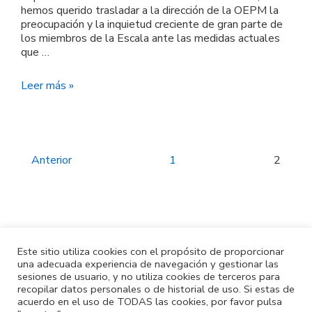
hemos querido trasladar a la dirección de la OEPM la
preocupación y la inquietud creciente de gran parte de
los miembros de la Escala ante las medidas actuales
que …
MOVILIDAD
Leer más »
DE
FUNCIONARIOS
DE
LA
OEPM
Paginación
Anterior
1
2
de
entradas
Este sitio utiliza cookies con el propósito de proporcionar
una adecuada experiencia de navegación y gestionar las
sesiones de usuario, y no utiliza cookies de terceros para
recopilar datos personales o de historial de uso. Si estas de
acuerdo en el uso de TODAS las cookies, por favor pulsa