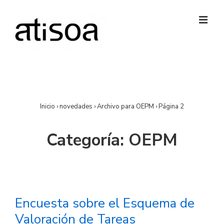
↓
Saltar
al
MEN
contenido
principal
Navegación
principal
Inicio
›
novedades
›
Archivo para OEPM
›
Página 2
Categoría:
OEPM
Encuesta sobre el Esquema de
Valoración de Tareas