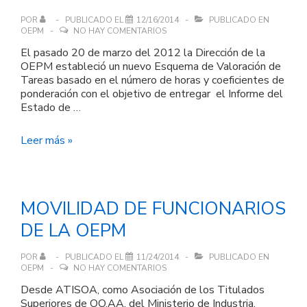
POR
PUBLICADO EL
12/16/2014
PUBLICADO EN
OEPM
NO HAY COMENTARIOS
El pasado 20 de marzo del 2012 la Dirección de la
OEPM estableció un nuevo Esquema de Valoración de
Tareas basado en el número de horas y coeficientes de
ponderación con el objetivo de entregar el Informe del
Estado de …
Encuesta
Leer más »
sobre
el
Esquema
de
MOVILIDAD DE FUNCIONARIOS
Valoración
de
DE LA OEPM
Tareas
POR
PUBLICADO EL
11/24/2014
PUBLICADO EN
OEPM
NO HAY COMENTARIOS
Desde ATISOA, como Asociación de los Titulados
Superiores de OO.AA. del Ministerio de Industria,